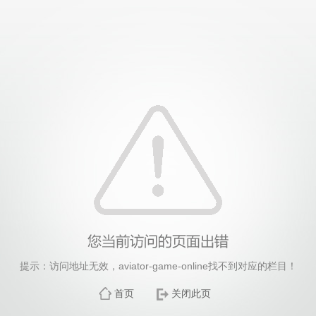
国城·太阳集团tyc8722(中国)股份有限公司-官方
提示：访问地址无效，aviator-game-online找不到对应的栏目！
首页
关闭此页