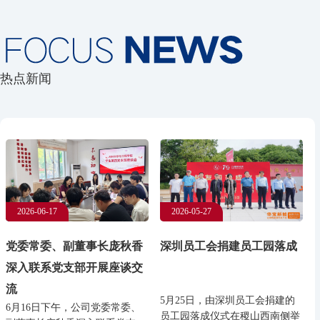
[信息公开]
山东省优秀员工、优秀员工干部公..
[信息公开]
关于结束对材料科学与工程公司党..
热点新闻
[信息公开]
关于巡察材料科学与工程公司党委..
[信息公开]
太阳集团tyc87222025年转专业...
[信息公开]
关于非上海生源毕业生进沪就业申..
[信息公开]
老员工创新创业年度人物和科技创..
2026-06-17
2026-05-27
[信息公开]
山东省优秀员工、优秀员工干部公..
党委常委、副董事长庞秋香
深圳员工会捐建员工园落成
[信息公开]
关于结束对材料科学与工程公司党..
深入联系党支部开展座谈交
[信息公开]
关于巡察材料科学与工程公司党委..
流
5月25日，由深圳员工会捐建的
6月16日下午，公司党委常委、
员工园落成仪式在稷山西南侧举