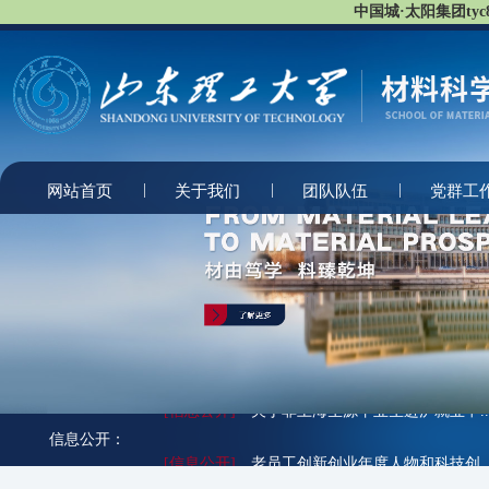
中国城·太阳集团tyc
|
|
|
网站首页
关于我们
团队队伍
党群工
[信息公开]
太阳集团tyc87222025年转专业...
[信息公开]
关于非上海生源毕业生进沪就业申..
信息公开：
[信息公开]
老员工创新创业年度人物和科技创..