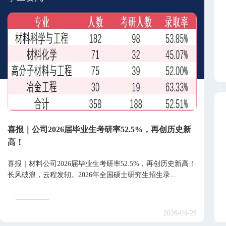
喜报｜公司2026届毕业生考研率52.5%，再创历史新
高！
喜报｜材料公司2026届毕业生考研率52.5%，再创历史新高！
长风破浪，云程发轫。2026年全国硕士研究生招生录...
2026-04-28